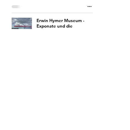
Erwin Hymer Museum -
Exponate und die
Dauerausstellung
Interviews
Bulli-proof
27. Mai 2021
6 Min. Lesezeit
CP Camping al Porto: Lago
di Garda / Torbole
Camping
Bulli-proof
9. Mai 2021
2 Min. Lesezeit