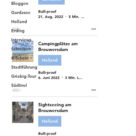
Bloggen
Bulli-proof
Gardasee
21. Aug. 2022
5 Min. Lesezeit
Holland
Erding
Interviews
Campingplätze am
Schreiben
Brouwersdam
C-Schein
Holland
Stadtführung
Bulli-proof
Griabig-Tour
6. Juni 2022
3 Min. Lesezeit
Südtirol
Sightseeing am
Brouwersdam
Holland
Bulli-proof