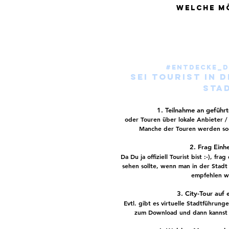
welche mö
#entdecke_d
Sei Tourist in 
Sta
1. Teilnahme an geführ
oder Touren über lokale Anbieter /
Manche der Touren werden sog
2. Frag Einh
Da Du ja offiziell Tourist bist :-), fra
sehen sollte, wenn man in der Stadt 
empfehlen w
3. City-Tour auf 
Evtl. gibt es
virtuelle Stadtführung
zum Download und dann kannst 