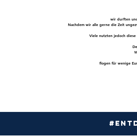
wir durften u
Nachdem wir alle gerne die Zeit ungez
Viele nutzten jedoch diese
De
W
flogen für wenige Eu
#entd