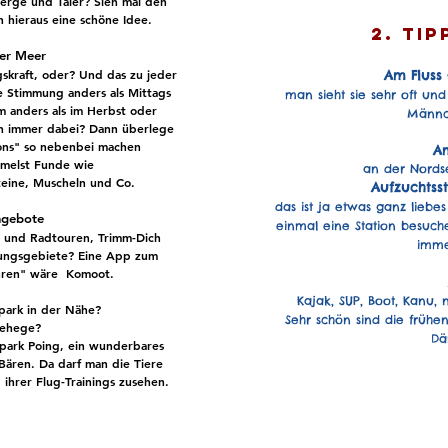
Berge und Täler? Sieh mal den
h hieraus eine schöne Idee.
2. ti
der Meer
skraft, oder? Und das zu jeder
Am Fluss
ie Stimmung anders als Mittags
man sieht sie sehr oft und
 anders als im Herbst oder
Männc
h immer dabei? Dann überlege
ons" so nebenbei machen
A
mmelst Funde wie
an der Nordse
teine, Muscheln und Co.
Aufzuchtss
das ist ja etwas ganz liebes
Angebote
einmal eine Station besuch
n und
Radtouren, Trimm-Dich
immer
lungsgebiete? Eine App zum
ren"
wäre Komoot.
Kajak, SUP, Boot, Kanu, 
lpark in der Nähe?
Sehr schön sind die frühe
gehege?
Dä
park Poing, ein wunderbares
Bären. Da darf man die Tiere
ihrer Flug-Trainings zusehen.