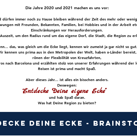
Die Jahre 2020 und 2021 machen es uns vor:
nd dürfen immer noch
zu Hause bleiben
während der Zeit des mehr oder weni
wungen mit Freunden, Bekannten, Familien, bei Hobbies und in der Arbeit etc
Einschränkungen vor Herausforderungen.
 Auszeit, um den Radius rund um das eigene Dorf, die Stadt, die
Region zu e
nn... das, was
gleich um die Ecke liegt,
kennen wir zumeist ja gar nicht so gut
ir kennen uns prima aus in den Metropolen der Welt, haben x-Länder bereist,
rönen der Flexibilität von Kreuzfahrten,
ros nach Barcelona und erzählten stolz von unserer Erfahrungen während der 
Reisen ist prima und macht Spaß.
Aber dieses Jahr... ist alles ein bisschen anders.
Deswegen:
Entdecke Deine eigene Ecke"
und hab Spaß daran.
Was hat Deine Region zu bieten?
ecke Deine Ecke - Brains