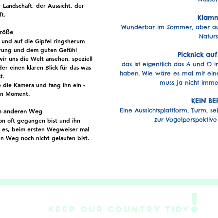
Landschaft, der Aussicht, der
uft.
Klamm
Wunderbar im Sommer, aber auc
röße
Naturs
und auf die Gipfel ringsherum
erung und dem guten Gefühl
Picknick auf
wir uns die Welt ansehen, speziell
das ist eigentlich das A und O 
 einen klaren Blick für das was
haben. Wie wäre es mal mit ein
t.
muss ja nicht imme
e die Kamera und fang ihn ein -
en Moment.
KEIN BE
Eine Aussichtsplattform, Turm, s
en anderen Weg
zur Vogelperspektive
n oft gegangen bist und ihn
e es, beim ersten Wegweiser
mal
 Weg noch nicht gelaufen bist.
!
Keep our country Tidy