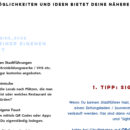
glichkeiten und Ideen bietet deine näher
eine_ecke
Deiner eigenen
dt
ten Stadtführungen
 Kreisbildungswerke / VHS etc.
ar kostenlos angeboten.
eimische
1. tipp: S
g die Locals nach Plätzen, die man
ist oder welches Restaurant sie
ürden?`
Wenn Du keinen Stadtführer hast
einen Zeitungsladen / Souveni
eigene Faust
verkauft werden. Das sind dann n
en
mittels QR Codes oder Apps
und "Sight
Du eigenständig loslegen.
QR-
Achte bei City-Plakaten auf