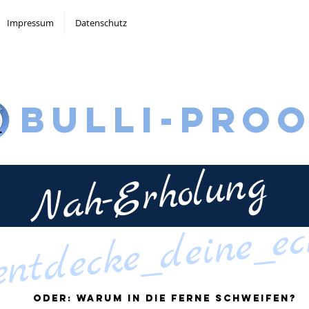
Impressum
Datenschutz
Bulli-pro
Nah-Erholung
entdecke_deine_ec
oder: warum in die ferne schweifen?