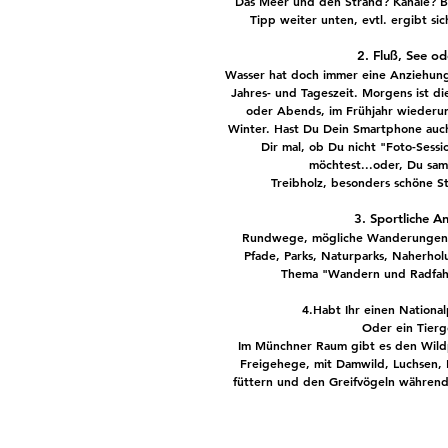
Das
Meer
und den
Strand
? Kanäle? 
Tipp weiter unten, evtl. ergibt sic
2. Fluß, See o
Wasser hat doch immer eine Anziehung
Jahres- und Tageszeit. Morgens ist d
oder Abends, im Frühjahr wiederum
Winter. Hast Du Dein Smartphone auc
Dir mal, ob Du nicht
"
Foto-Sessi
möchtest...oder, Du sa
Treibholz, besonders schöne S
3. Sportliche 
Rundwege, mögliche Wanderunge
Pfade, Parks, Naturparks, Naherho
Thema
"Wandern und Radfah
4.Habt Ihr einen Nationa
Oder ein Tier
Im Münchner Raum gibt es den Wild
Freigehege, mit Damwild, Luchsen, 
füttern und den Greifvögeln während 