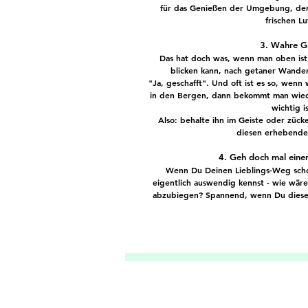
für das Genießen der Umgebung, der 
frischen L
3. Wahre G
Das hat doch was, wenn man oben ist 
blicken kann, nach getaner Wand
"
Ja, geschafft"
. Und oft ist es so, wenn 
in den Bergen, dann bekommt man wieder
wichtig
is
Also: behalte ihn im Geiste oder zück
diesen erhebend
4. Geh doch mal ein
Wenn Du Deinen Lieblings-Weg scho
eigentlich auswendig kennst - wie wär
abzubiegen?
Spannend, wenn Du diesen