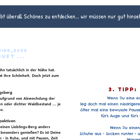
ibt überall Schönes zu entdecken... wir müssen nur gut hinse
eine_ecke
uft ...
ihn tatsächlich in der Nähe hat.
t ihre Schönheit. Doch jetzt zum
3. tipp:
ngsberg
 aufgrund von Abwechslung der
Wenn Du eine ec
en oder dichter Waldbestand ... je
leg doch mal einen niedrigeren
o.
öfter mal eine bewusste Pause
für's Auge und für'
pektiven
Deinen Lieblings-Berg anders
Wenn Du eine
besonders genießen? Es ist Deine
Schuhe aus - Socken runter - u
en - in Ruhe, und
mit Pausen,
Zeit
Wasser 