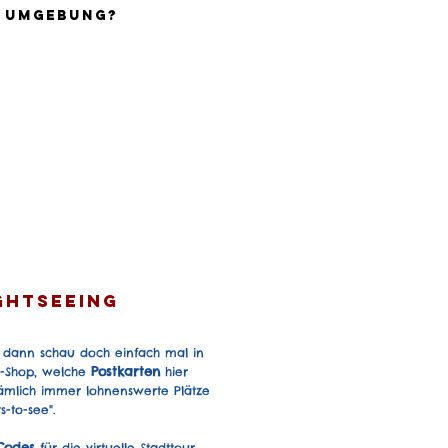
e umgebung?
ightseeing
, dann schau doch einfach mal in
Postkarten
r-Shop, welche
hier
ämlich immer lohnenswerte Plätze
s-to-see".
Codes
für die virtuelle Stadttour,