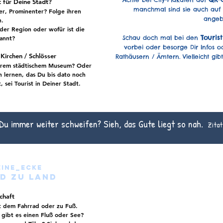
 für Deine Stadt?
manchmal sind sie auch auf 
er
, Prominenter? Folge ihren
angeb
n.
der Region oder wofür ist die
Touris
annt
?
Schau doch mal bei den
vorbei oder besorge Dir Infos 
Kirchen / Schlösser
Rathäusern / Ämtern. Vielleicht gi
Eurem
städtischem Museum?
Oder
 lernen, das Du bis dato noch
 sei Tourist in Deiner Stadt.
 Du immer weiter schweifen? Sieh, das Gute liegt so nah.
Zitat
ine_ecke
d zu Land
chaft
t dem Fahrrad oder zu Fuß.
. gibt es einen
Fluß oder See?