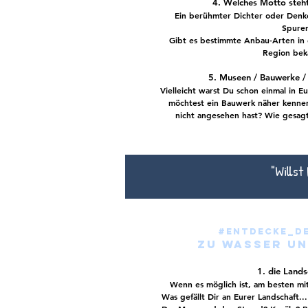
4. Welches Motto steht
Ein berühmter
Dichter
oder
Denk
Spure
Gibt es bestimmte Anbau-Arten in 
Region bek
5. Museen / Bauwerke / 
Vielleicht warst Du schon einmal in 
möchtest ein
Bauwerk
näher kennen
nicht angesehen hast? Wie gesagt,
"Willst
#entdecke_de
zu Wasser un
1. die Lands
Wenn es möglich ist, am besten mi
Was gefällt Dir an Eurer Landschaft..