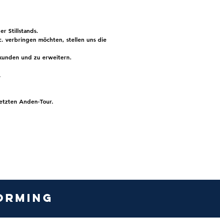
ger
Stillstands
.
. verbringen möchten, stellen uns die
rkunden
und zu erweitern.
.
letzten Anden-Tour.
torming