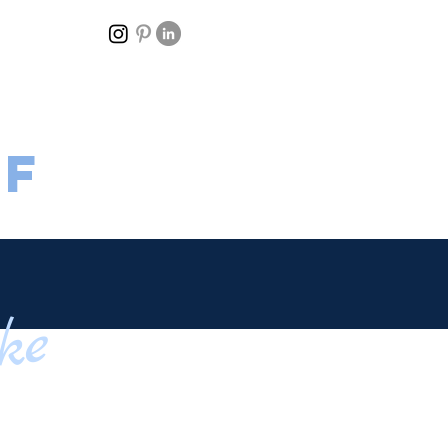
of
ke