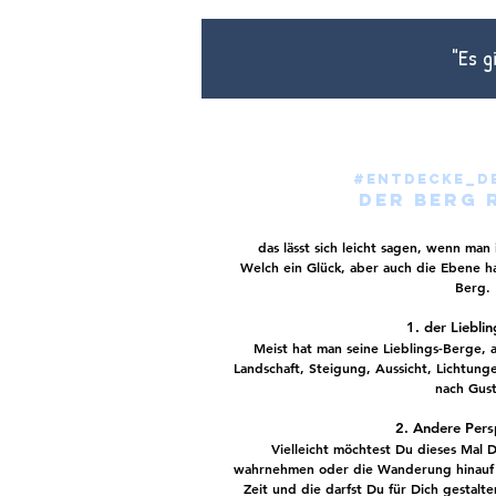
"Es g
#entdecke_d
Der Berg r
das lässt sich leicht sagen, wenn man 
Welch ein Glück, aber auch die Ebene ha
Berg.
1. der Liebli
Meist hat man seine Lieblings-Berge,
Landschaft, Steigung, Aussicht, Lichtung
nach Gust
2. Andere Pers
Vielleicht möchtest Du dieses Mal 
wahrnehmen oder die Wanderung hinauf 
Zeit und die darfst Du für Dich gestalt