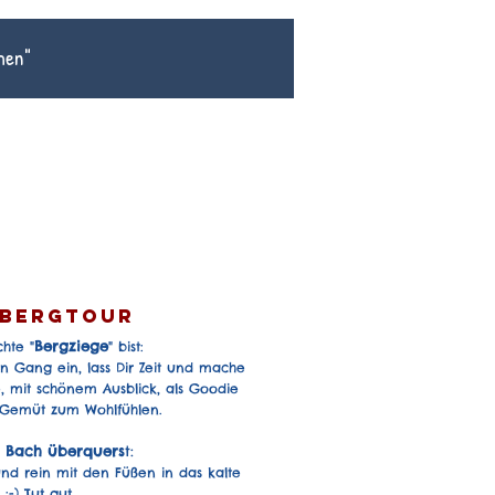
hen
"
Bergtour
Bergziege
hte "
" bist:
 Gang ein, lass Dir Zeit und mache
, mit schönem Ausblick, als Goodie
s Gemüt zum Wohlfühlen.
Bach überquers
t:
n
nd rein mit den Füßen in das kalte
:-)
Tut gut.