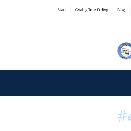
Start
Griabig-Tour Erding
Blog
#